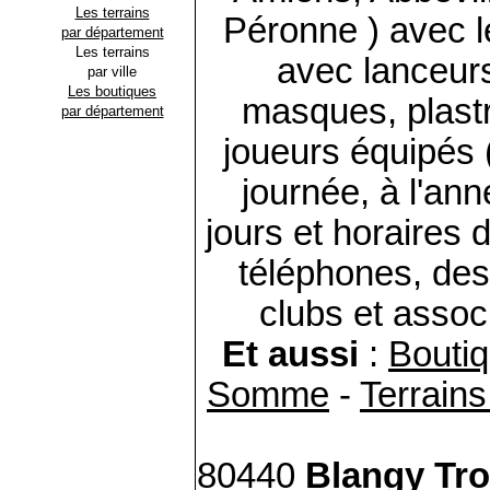
Les terrains
Péronne ) avec le
par département
Les terrains
avec lanceur
par ville
Les boutiques
masques, plastro
par département
joueurs équipés (
journée, à l'anné
jours et horaires 
téléphones, desc
clubs et associ
Et aussi
:
Boutiq
Somme
-
Terrains
80440
Blangy Tro