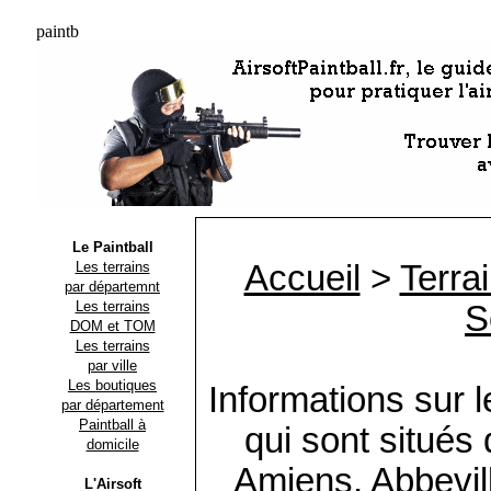
paintb
Le Paintball
Les terrains
Accueil
>
Terrai
par départemnt
Les terrains
S
DOM et TOM
Les terrains
par ville
Les boutiques
Informations sur l
par département
Paintball à
qui sont situés
domicile
Amiens, Abbevill
L'Airsoft