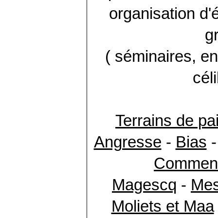
organisation d
g
( séminaires, e
céli
Terrains de pa
Angresse
-
Bias
Commen
Magescq
-
Mes
Moliets et Maa