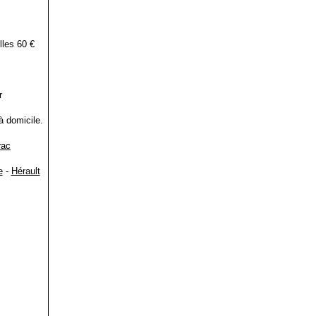
lles 60 €
r
à domicile.
rac
e
-
Hérault