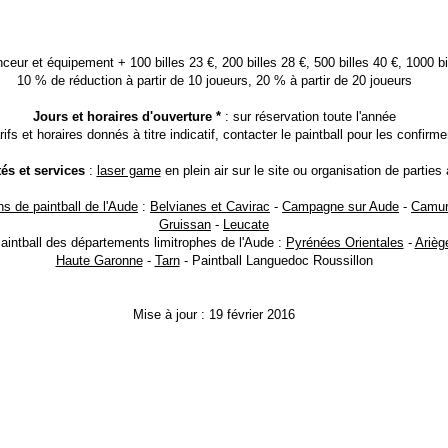
nceur et équipement + 100 billes 23 €, 200 billes 28 €, 500 billes 40 €, 1000 bi
10 % de réduction à partir de 10 joueurs, 20 % à partir de 20 joueurs
Jours et horaires d'ouverture *
: sur réservation toute l'année
rifs et horaires donnés à titre indicatif, contacter le paintball pour les confirme
tés et services
:
laser game
en plein air sur le site ou organisation de parties 
ns de paintball de l'Aude
:
Belvianes et Cavirac
-
Campagne sur Aude
-
Camu
Gruissan
-
Leucate
aintball des départements limitrophes de l'Aude :
Pyrénées Orientales
-
Arièg
Haute Garonne
-
Tarn
- Paintball Languedoc Roussillon
Mise à jour : 19 février 2016